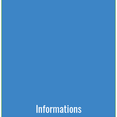
Aucune animation en cours
trouvée
Voir l'historique des animations
Informations