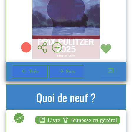
e
Plus d'infos
Préc
Suiv
Quoi de neuf ?
new
new
éral
Livre
Jeunesse en général
Bella romancière