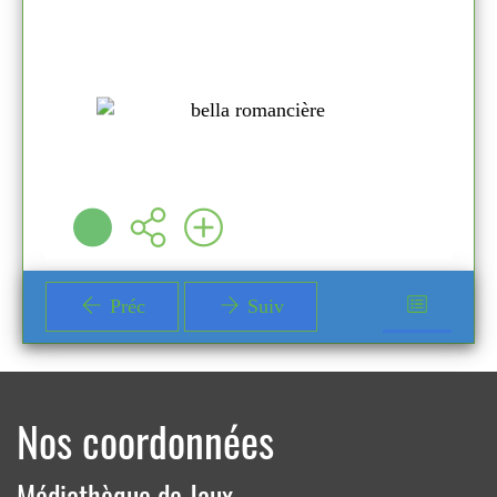
ROMANS
JEUNESSE
COLLECTIF
Nathan ( 2017 )
Plus d'infos
Préc
Suiv
Nos coordonnées
Médiathèque de Jaux