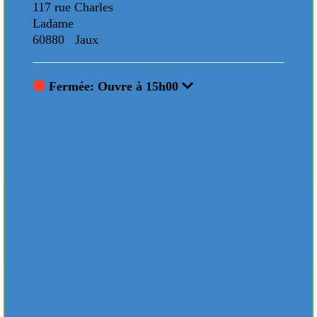
117 rue Charles
117 
Ladame
Lad
60880 Jaux
608
Fermée: Ouvre à 15h00
F
Animations