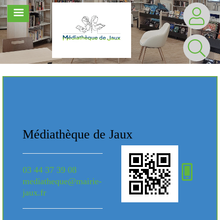
Aller
MENU
au
contenu
principal
Notre Médiathèque
Médiathèque de Jaux
Méd
03 44 37 39 08
03 4
mediatheque@mairie-
medi
jaux.fr
jaux.