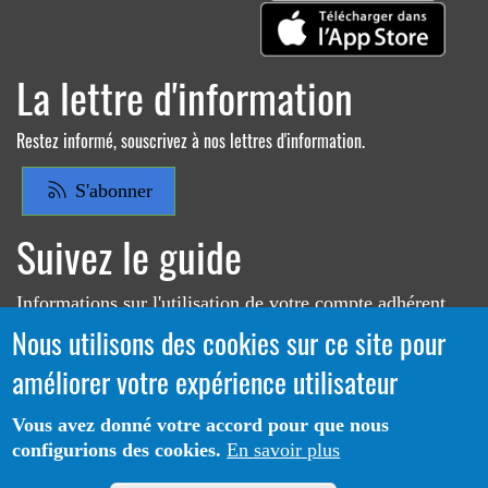
La lettre d'information
Restez informé, souscrivez à nos lettres d'information.
S'abonner
Suivez le guide
Informations sur l'utilisation de votre compte adhérent
Nous utilisons des cookies sur ce site pour
Voir le guide
améliorer votre expérience utilisateur
Vous avez donné votre accord pour que nous
configurions des cookies.
En savoir plus
Portail CoLibris® - Copyright© 2026 - LOGIQ Systèmes. Tous
Protection des données
Mentions
droits réservés -
-