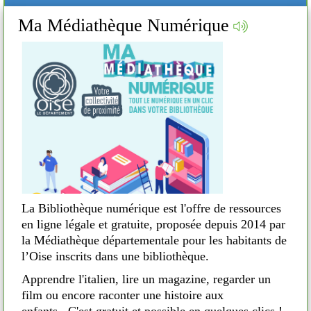
Ma Médiathèque Numérique
No
Mé
La Bibliothèque numérique est l'offre de ressources
en ligne légale et gratuite, proposée depuis 2014 par
la Médiathèque départementale pour les habitants de
e
N
l’Oise inscrits dans une bibliothèque.
Apprendre l'italien, lire un magazine, regarder un
M
film ou encore raconter une histoire aux
enfants...C'est gratuit et possible en quelques clics !