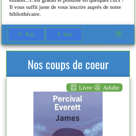
P
Il vous suffit juste de vous inscrire auprès de notre
bibliothécaire.
i
e
Préc
Suiv
n
m
Nos coups de coeur
p
d
lte
Livre
Adulte
James
d
ROMAN
m
Percival EVERETT
Éditions de l'olivier (
r
Paris - 2025 )