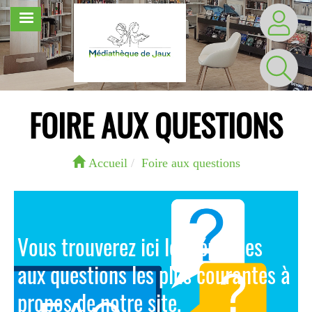
Aller
MENU
au
contenu
principal
FOIRE AUX QUESTIONS
Accueil
Foire aux questions
Vous trouverez ici les réponses
aux questions les plus courantes à
propos de notre site.